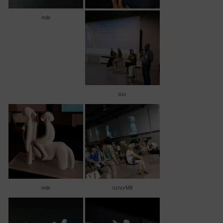
mde
dav
mde
oznorMB