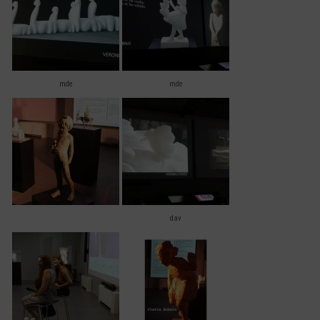
mde
mde
dav