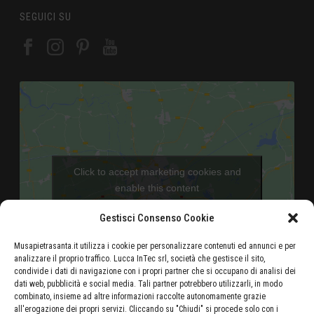
SEGUICI SU
Click to accept marketing cookies and
enable this content
Gestisci Consenso Cookie
Musapietrasanta.it utilizza i cookie per personalizzare contenuti ed annunci e per
analizzare il proprio traffico. Lucca InTec srl, società che gestisce il sito,
condivide i dati di navigazione con i propri partner che si occupano di analisi dei
dati web, pubblicità e social media. Tali partner potrebbero utilizzarli, in modo
combinato, insieme ad altre informazioni raccolte autonomamente grazie
Aeroporto di Pisa - 46 Km
all'erogazione dei propri servizi. Cliccando su "Chiudi" si procede solo con i