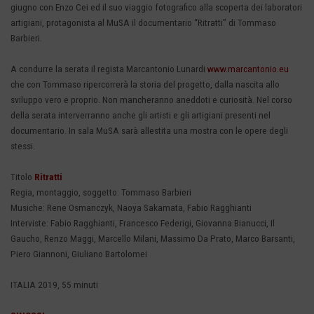
giugno
con
Enzo Cei
ed il suo viaggio fotografico alla scoperta dei laboratori
artigiani, protagonista al MuSA il documentario “Ritratti” di
Tommaso
Barbieri
.
A condurre la serata il regista
Marcantonio Lunardi
www.marcantonio.eu
che con Tommaso ripercorrerà la storia del progetto, dalla nascita allo
sviluppo vero e proprio. Non mancheranno aneddoti e curiosità. Nel corso
della serata interverranno anche gli artisti e gli artigiani presenti nel
documentario. In sala MuSA sarà allestita una mostra con le opere degli
stessi.
Titolo
Ritratti
Regia, montaggio, soggetto: Tommaso Barbieri
Musiche: Rene Osmanczyk, Naoya Sakamata, Fabio Ragghianti
Interviste: Fabio Ragghianti, Francesco Federigi, Giovanna Bianucci, Il
Gaucho, Renzo Maggi, Marcello Milani, Massimo Da Prato, Marco Barsanti,
Piero Giannoni, Giuliano Bartolomei
ITALIA 2019, 55 minuti