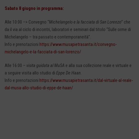
Sabato 8 giugno in programma:
Alle 10:00 –> Convegno “
Michelangelo e la facciata di San Lorenzo
” che
da il via al ciclo di incontri, laboratori e seminari dal titolo “Sulle orme di
Michelangelo – tra passato e contemporaneità”.
Info e prenotazioni
https://www.musapietrasanta.it/convegno-
michelangelo-e-la-facciata-di-san-lorenzo/
Alle 16:00 –
visita guidata al MuSA
e alla sua collezione reale e virtuale e
a seguire visita allo studio di
Eppe De Haan
.
Info e prenotazioni
https://www.musapietrasanta.it/dal-virtuale-al-reale-
dal-musa-allo-studio-di-eppe-de-haan/