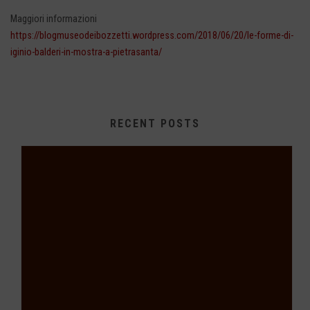
Maggiori informazioni
https://blogmuseodeibozzetti.wordpress.com/2018/06/20/le-forme-di-
iginio-balderi-in-mostra-a-pietrasanta/
RECENT POSTS