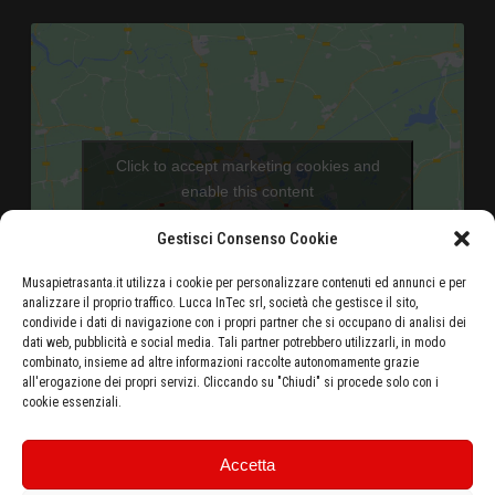
Click to accept marketing cookies and
enable this content
Gestisci Consenso Cookie
Musapietrasanta.it utilizza i cookie per personalizzare contenuti ed annunci e per
analizzare il proprio traffico. Lucca InTec srl, società che gestisce il sito,
condivide i dati di navigazione con i propri partner che si occupano di analisi dei
dati web, pubblicità e social media. Tali partner potrebbero utilizzarli, in modo
combinato, insieme ad altre informazioni raccolte autonomamente grazie
Aeroporto di Pisa - 46 Km
all'erogazione dei propri servizi. Cliccando su "Chiudi" si procede solo con i
cookie essenziali.
Autostrada Azzurra E80 Casello Versilia - 5 Km
Stazione ferroviaria di Pietrasanta - 500 metri
Ottieni le indicazioni stradali dalla tua posizione
Accetta