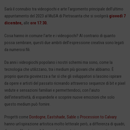
Sarà il connubio tra videogiochi e arte l’argomento principale dell’ultimo
appuntamento del 2023 al MuSA di Pietrasanta che si svolgerà
giovedì 7
dicembre,
alle
ore 17:30.
Cosa hanno in comune l’arte e i videogiochi? Al contrario di quanto
possa sembrare, questi due ambiti dell’espressione creativa sono legati
da numerosi fili.
Da anni i videogiochi popolano i nostri schermi ma sono, come la
tecnologia che utilizzano, tra i medium più giovani che abbiamo. È
proprio questa giovinezza a far sì che gli sviluppatori si lascino ispirare
da opere e artisti del passato ricreando attraverso sequenze di bit e pixel
vedute e sensazioni familiari e permettendoci, con l’aiuto
dell’interattività, di espanderle e scoprire nuove emozioni che solo
questo medium può fornire.
Progetti come
Dordogne
,
Eastshade
,
Sabl
e
o
Procession to Calvary
hanno un’ispirazione artistica molto letterale però, a differenza di quadri,