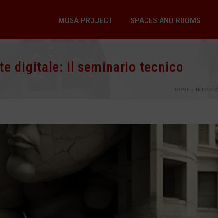
MUSA PROJECT
SPACES AND ROOMS
rte digitale: il seminario tecnico
HOME
»
INTELLI