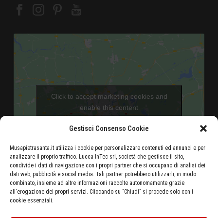
Click to accept marketing cookies and
enable this content
Gestisci Consenso Cookie
Musapietrasanta.it utilizza i cookie per personalizzare contenuti ed annunci e per
analizzare il proprio traffico. Lucca InTec srl, società che gestisce il sito,
condivide i dati di navigazione con i propri partner che si occupano di analisi dei
dati web, pubblicità e social media. Tali partner potrebbero utilizzarli, in modo
combinato, insieme ad altre informazioni raccolte autonomamente grazie
Aeroporto di Pisa - 46 Km
all'erogazione dei propri servizi. Cliccando su "Chiudi" si procede solo con i
cookie essenziali.
Autostrada Azzurra E80 Casello Versilia - 5 Km
Stazione ferroviaria di Pietrasanta - 500 metri