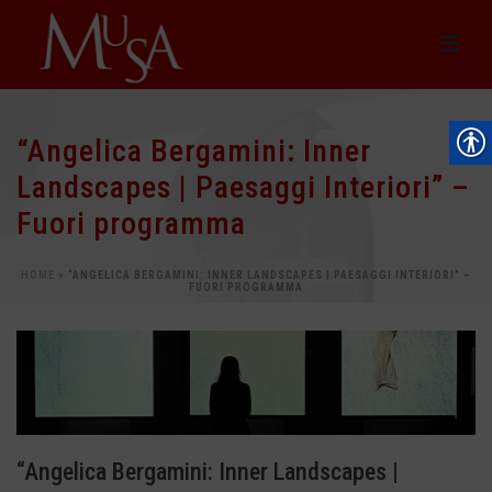
“Angelica Bergamini: Inner
Landscapes | Paesaggi Interiori” –
Fuori programma
HOME
»
“ANGELICA BERGAMINI: INNER LANDSCAPES | PAESAGGI INTERIORI” –
FUORI PROGRAMMA
“Angelica Bergamini: Inner Landscapes |