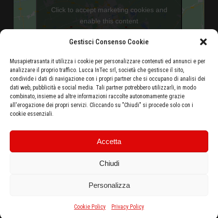
Click to accept marketing cookies and
enable this content
Gestisci Consenso Cookie
Musapietrasanta.it utilizza i cookie per personalizzare contenuti ed annunci e per
analizzare il proprio traffico. Lucca InTec srl, società che gestisce il sito,
condivide i dati di navigazione con i propri partner che si occupano di analisi dei
dati web, pubblicità e social media. Tali partner potrebbero utilizzarli, in modo
combinato, insieme ad altre informazioni raccolte autonomamente grazie
Aeroporto di Pisa - 46 Km
all'erogazione dei propri servizi. Cliccando su "Chiudi" si procede solo con i
cookie essenziali.
Autostrada Azzurra E80 Casello Versilia - 5 Km
Stazione ferroviaria di Pietrasanta - 500 metri
Ottieni le indicazioni stradali dalla tua posizione
Accetta
Chiudi
Personalizza
Copyright MuSA © 2016 • Tutti i diritti riservati •
Lucca Intec s.r.l.
c/o CCIAA
Cookie Policy
Privacy Policy
di Lucca, Corte Campana 10, 55100 Lucca (Italy) • C.F. e P.IVA 02082650462