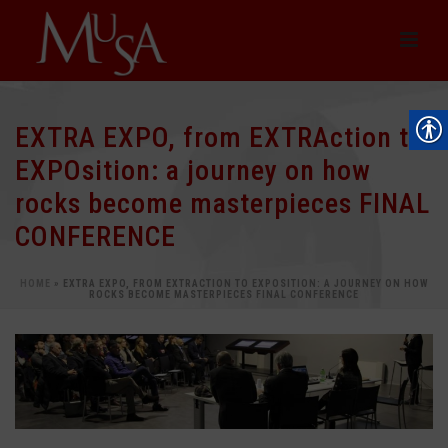
EXTRA EXPO, from EXTRAction to
EXPOsition: a journey on how
rocks become masterpieces FINAL
CONFERENCE
HOME
»
EXTRA EXPO, FROM EXTRACTION TO EXPOSITION: A JOURNEY ON HOW
ROCKS BECOME MASTERPIECES FINAL CONFERENCE