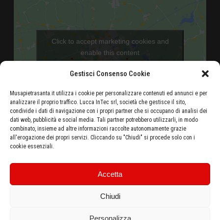
Click to accept marketing cookies and
enable this content
Gestisci Consenso Cookie
Musapietrasanta.it utilizza i cookie per personalizzare contenuti ed annunci e per
analizzare il proprio traffico. Lucca InTec srl, società che gestisce il sito,
condivide i dati di navigazione con i propri partner che si occupano di analisi dei
dati web, pubblicità e social media. Tali partner potrebbero utilizzarli, in modo
combinato, insieme ad altre informazioni raccolte autonomamente grazie
Aeroporto di Pisa - 46 Km
all'erogazione dei propri servizi. Cliccando su "Chiudi" si procede solo con i
cookie essenziali.
Autostrada Azzurra E80 Casello Versilia - 5 Km
Stazione ferroviaria di Pietrasanta - 500 metri
Ottieni le indicazioni stradali dalla tua posizione
Accetta
Chiudi
Personalizza