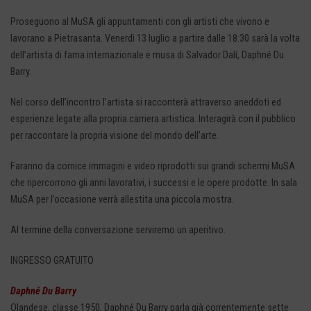
Proseguono al MuSA gli appuntamenti con gli artisti che vivono e
lavorano a Pietrasanta. Venerdì 13 luglio a partire dalle 18:30 sarà la volta
dell’artista di fama internazionale e musa di Salvador Dalí, Daphné Du
Barry.
Nel corso dell’incontro l’artista si racconterà attraverso aneddoti ed
esperienze legate alla propria carriera artistica. Interagirà con il pubblico
per raccontare la propria visione del mondo dell’arte.
Faranno da cornice immagini e video riprodotti sui grandi schermi MuSA
che ripercorrono gli anni lavorativi, i successi e le opere prodotte. In sala
MuSA per l’occasione verrà allestita una piccola mostra.
Al termine della conversazione serviremo un aperitivo.
INGRESSO GRATUITO
Daphné Du Barry
Olandese, classe 1950, Daphné Du Barry parla già correntemente sette