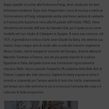
lingue quando si iscrive alla Sorbona a Parigi, dove studia per tre anni
letteratura moderna. Dopo aver frequentato i corsi di musica e canto al
Conservatorio di Parigi, intraprende anche una breve carriera di cantante
in Francia (che la porta in cima alla hit parade nell’estate 1982). Viene
introdotta nel mondo dell’arte da Salvador Dalì, per il quale posa come
modella nel suo studio di Cadaques in Spagna. A casa sua conosce, nel
1971, il giornalista e critico d’arte Jean-Claude Du Barry, che diventa suo
marito. Dopo cinque anni di studio alla scuola del maestro ungherese
Aksos Szabo, che le insegna le tecniche del disegno, diventa allieva di
Marcello Tommasi a Firenze, uno dei più grandi maestri di scultura
figurativa in Italia, dal quale riceve una formazione rigorosamente
classica. Nello stesso periodo frequenta l’Accademia delle Belle Arti di
Firenze. Legata allo stile classico, Daphné Du Barry espone in tutto il
mondo e sorprende per l’ampia varietà di temi che tratta, mantenendo
nel tempo uno stile uniforme in cui si riconosce l’armonia dei corpi e il
culto per le belle proporzioni.