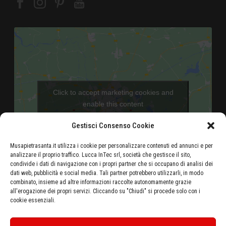
Click to accept marketing cookies and
enable this content
Gestisci Consenso Cookie
Musapietrasanta.it utilizza i cookie per personalizzare contenuti ed annunci e per
analizzare il proprio traffico. Lucca InTec srl, società che gestisce il sito,
condivide i dati di navigazione con i propri partner che si occupano di analisi dei
dati web, pubblicità e social media. Tali partner potrebbero utilizzarli, in modo
combinato, insieme ad altre informazioni raccolte autonomamente grazie
Aeroporto di Pisa - 46 Km
all'erogazione dei propri servizi. Cliccando su "Chiudi" si procede solo con i
cookie essenziali.
Autostrada Azzurra E80 Casello Versilia - 5 Km
Stazione ferroviaria di Pietrasanta - 500 metri
Ottieni le indicazioni stradali dalla tua posizione