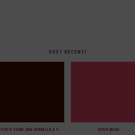
POST RECENTI
“DELICATO COME UNA FARFALLA E FIERO COME UN’AQUILA”
OPEN MUSA