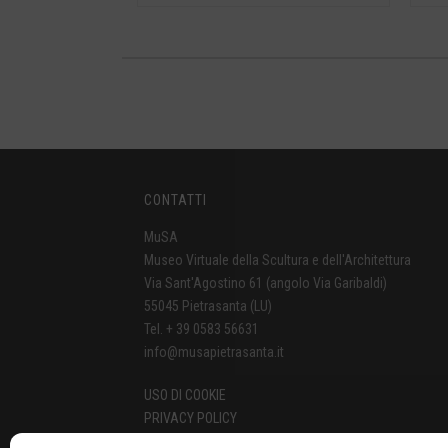
CONTATTI
MuSA
Museo Virtuale della Scultura e dell'Architettura
Via Sant'Agostino 61 (angolo Via Garibaldi)
55045 Pietrasanta (LU)
Tel. + 39 0583 56631
info@musapietrasanta.it
USO DI COOKIE
PRIVACY POLICY