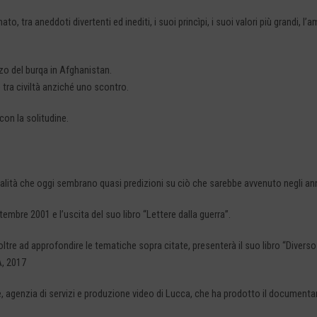
to, tra aneddoti divertenti ed inediti, i suoi princìpi, i suoi valori più grandi,
izzo del burqa in Afghanistan.
tra civiltà anziché uno scontro.
con la solitudine.
lità che oggi sembrano quasi predizioni su ciò che sarebbe avvenuto negli anni
tembre 2001 e l’uscita del suo libro “Lettere dalla guerra”.
oltre ad approfondire le tematiche sopra citate, presenterà il suo libro “Divers
A, 2017
e, agenzia di servizi e produzione video di Lucca, che ha prodotto il documentar