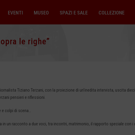
EVENTI
MUSEO
SPAZI E SALE
COLLEZIONE
sopra le righe”
rnalista Tiziano Terzani, con la proiezione di un’inedita intervista, uscita diec
zani pensieri e riflessioni.
e e colpi di scena…
in un racconto a due voci, tra incontri, matrimonio, il rapporto speciale con i d