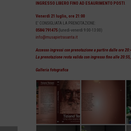
INGRESSO LIBERO FINO AD ESAURIMENTO POSTI
.
Venerdì 21 luglio, ore 21:00
E’ CONSIGLIATA LA PRENOTAZIONE:
0584/791475
(lunedì-venerdì 9:00-13:00)
info@musapietrasanta.it
Accesso ingressi con prenotazione a partire dalle ore 20:
La prenotazione resta valida con ingresso fino alle 20:55, 
Galleria fotografica