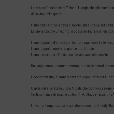
La vita professionale di Tiziano, i luoghi che più hanno ama
della vita, delle guerre.
Il suo pensiero sulla pena di morte, sulla sharia, sull’util
La speranza che un giorno si possa instaurare un dialogo 
Il suo rapporto d’amore con la montagna, con il silenzio, 
Il suo rapporto con le religioni e con la fede.
Il suo avvicinarsi all’India con l’avvicinarsi della morte.
Un lungo, emozionante racconto, con mille spunti di attua
Il documentario, è stato realizzato dopo i fatti del 11 set
Ospite della serata la Sig.ra Angela che con l’occasione, 
testimonianza di amici e colleghi”. A. Staude Terzani, TE
L’evento è organizzato in collaborazione con Infinity Blu