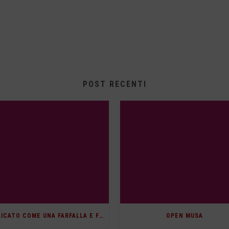
POST RECENTI
“DELICATO COME UNA FARFALLA E FIERO COME UN’AQUILA”
OPEN MUSA