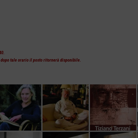
40.
dopo tale orario il posto ritornerà disponibile.