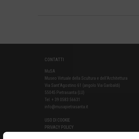
CONTATTI
MuSA
Museo Virtuale della Scultura e dell'Architettura
Via Sant'Agostino 61 (angolo Via Garibaldi)
55045 Pietrasanta (LU)
Tel. + 39 0583 56631
info@musapietrasanta.it
USO DI COOKIE
PRIVACY POLICY