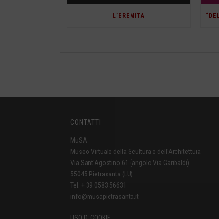
L’EREMITA
CONTATTI
MuSA
Museo Virtuale della Scultura e dell'Architettura
Via Sant'Agostino 61 (angolo Via Garibaldi)
55045 Pietrasanta (LU)
Tel. + 39 0583 56631
info@musapietrasanta.it
USO DI COOKIE