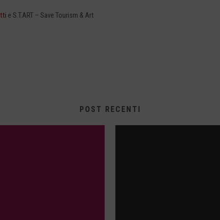
tti
e S.T.ART – Save Tourism & Art
POST RECENTI