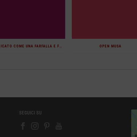
“DELICATO COME UNA FARFALLA E FIERO COME UN’AQUILA”
OPEN MUSA
SEGUICI SU