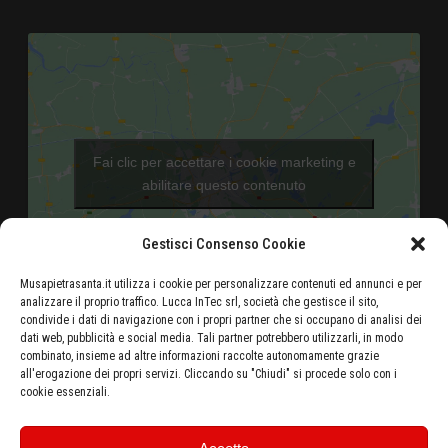
Fai clic per accettare i cookie marketing e
abilitare questo contenuto
Gestisci Consenso Cookie
Musapietrasanta.it utilizza i cookie per personalizzare contenuti ed annunci e per
analizzare il proprio traffico. Lucca InTec srl, società che gestisce il sito,
condivide i dati di navigazione con i propri partner che si occupano di analisi dei
dati web, pubblicità e social media. Tali partner potrebbero utilizzarli, in modo
Aeroporto di Pisa - 46 Km
combinato, insieme ad altre informazioni raccolte autonomamente grazie
all'erogazione dei propri servizi. Cliccando su "Chiudi" si procede solo con i
Autostrada Azzurra E80 Casello Versilia - 5 Km
cookie essenziali.
Stazione ferroviaria di Pietrasanta - 500 metri
Ottieni le indicazioni stradali dalla tua posizione