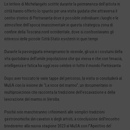
Le lettere di Michelangelo scritte durante la permanenza dell’artista in
città hanno offerto lo spunto per una visita guidata che attraversa il
centro storico di Pietrasanta dove è possibile individuare i luoghi e le
atmosfere dell’epoca rinascimentale in questa strategica zona di
confine della Toscana nord occidentale, dove si confrontavano gli
interessi delle piccole Città Stato esistenti in quei tempi.
Durante la passeggiata emergeranno le vicende, gli usi e i costumi della
vita quotidiana dell’umile popolazione che qui viveva e che con tenacia,
intelligenza e fatica ha oggi reso celebre in tutto il mondo Pietrasanta.
Dopo aver toccato le varie tappe del percorso, la visita si concluderà al
MuSA con la visione de “La voce del marmo”, un documentario in
multiproiezione che racconta la tradizione dell’escavazione e della
lavorazione del marmo in Versilia.
Poiché non mancheranno i riferimenti alle semplici tradizioni
gastronomiche dei cavatori e degli artisti, a conclusione dell’incontro
brinderemo alla nuova stagione 2023 al MuSA con l”Aperitivo del