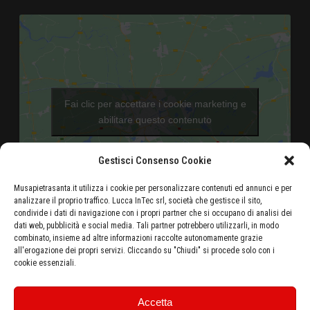
Fai clic per accettare i cookie marketing e
abilitare questo contenuto
Gestisci Consenso Cookie
Musapietrasanta.it utilizza i cookie per personalizzare contenuti ed annunci e per
analizzare il proprio traffico. Lucca InTec srl, società che gestisce il sito,
condivide i dati di navigazione con i propri partner che si occupano di analisi dei
dati web, pubblicità e social media. Tali partner potrebbero utilizzarli, in modo
Aeroporto di Pisa - 46 Km
combinato, insieme ad altre informazioni raccolte autonomamente grazie
all'erogazione dei propri servizi. Cliccando su "Chiudi" si procede solo con i
Autostrada Azzurra E80 Casello Versilia - 5 Km
cookie essenziali.
Stazione ferroviaria di Pietrasanta - 500 metri
Ottieni le indicazioni stradali dalla tua posizione
Accetta