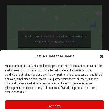
Fai clic per accettare i cookie marketing e
abilitare questo contenuto
Gestisci Consenso Cookie
Musapietrasanta.it utilizza i cookie per personalizzare contenuti ed annunci e per
analizzare il proprio traffico. Lucca InTec srl, società che gestisce il sito,
condivide i dati di navigazione con i propri partner che si occupano di analisi dei
dati web, pubblicità e social media. Tali partner potrebbero utilizzarli, in modo
Aeroporto di Pisa - 46 Km
combinato, insieme ad altre informazioni raccolte autonomamente grazie
all'erogazione dei propri servizi. Cliccando su "Chiudi" si procede solo con i
Autostrada Azzurra E80 Casello Versilia - 5 Km
cookie essenziali.
Stazione ferroviaria di Pietrasanta - 500 metri
Ottieni le indicazioni stradali dalla tua posizione
Accetta