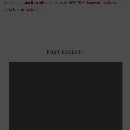
Interviene
Luca Borriello
, direttore di
INWARD – Osservatorio Nazionale
sulla Creatività Urbana
POST RECENTI