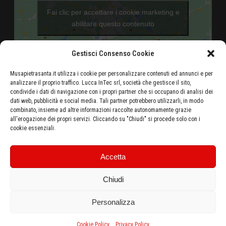
Fai clic per accettare i cookie marketing e
abilitare questo contenuto
Gestisci Consenso Cookie
Musapietrasanta.it utilizza i cookie per personalizzare contenuti ed annunci e per
analizzare il proprio traffico. Lucca InTec srl, società che gestisce il sito,
condivide i dati di navigazione con i propri partner che si occupano di analisi dei
dati web, pubblicità e social media. Tali partner potrebbero utilizzarli, in modo
Aeroporto di Pisa - 46 Km
combinato, insieme ad altre informazioni raccolte autonomamente grazie
all'erogazione dei propri servizi. Cliccando su "Chiudi" si procede solo con i
Autostrada Azzurra E80 Casello Versilia - 5 Km
cookie essenziali.
Stazione ferroviaria di Pietrasanta - 500 metri
Ottieni le indicazioni stradali dalla tua posizione
Accetta
Chiudi
Personalizza
Copyright MuSA © 2016-2025 • Tutti i diritti riservati •
Lucca Intec s.r.l.u
c/o
CCIAA Toscana Nord Ovest, Corte Campana 10, 55100 Lucca (Italy) • C.F. e
Cookie Policy
Privacy Policy