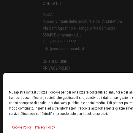
CONTATTI
MuSA
Museo Virtuale della Scultura e dell'Architettura
Via Sant'Agostino 61 (angolo Via Garibaldi)
55045 Pietrasanta (LU)
Tel. + 39 0583 56631
info@musapietrasanta.it
USO DI COOKIE
PRIVACY POLICY
Musapietrasanta.it utilizza i cookie per personalizzare contenuti ed annunci e per ana
traffico. Lucca InTec srl, società che gestisce il sito, condivide i dati di navigazione 
che si occupano di analisi dei dati web, pubblicità e social media. Tali partner potrebb
modo combinato, insieme ad altre informazioni raccolte autonomamente grazie all'e
servizi. Cliccando su "Chiudi" si procede solo con i cookie essenziali.
Cookie Policy
Privacy Policy
Copyright MuSA © 2016-2025 • Tutti i dirit