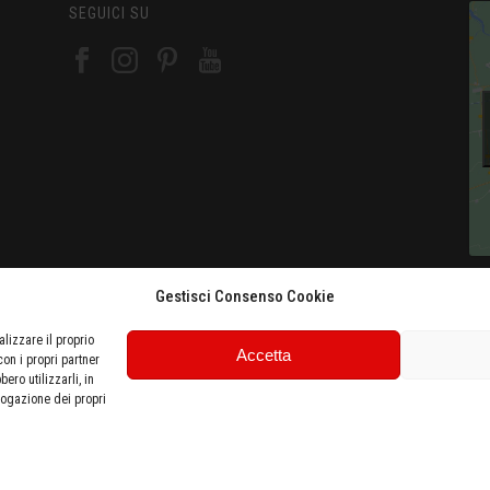
SEGUICI SU
Gestisci Consenso Cookie
Aer
Aut
lizzare il proprio
Sta
Accetta
con i propri partner
Ott
ero utilizzarli, in
rogazione dei propri
ti riservati •
Lucca Intec s.r.l.u
c/o CCIAA Toscana Nord Ovest, Corte Campana 10,