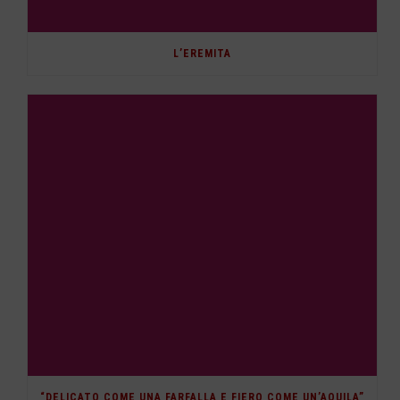
L’EREMITA
“DELICATO COME UNA FARFALLA E FIERO COME UN’AQUILA”