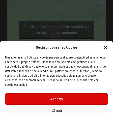
Fai clic per accettare i cookie marketing e
abilitare questo contenuto
Gestisci Consenso Cookie
Musapietrasanta.it utilizza i cookie per personalizzare contenuti ed annunci e per
analizzare il proprio traffico. Lucca InTec srl, società che gestisce il sito,
condivide i dati di navigazione con i propri partner che si occupano di analisi dei
dati web, pubblicità e social media. Tali partner potrebbero utilizzarli, in modo
Aeroporto di Pisa - 46 Km
combinato, insieme ad altre informazioni raccolte autonomamente grazie
all'erogazione dei propri servizi. Cliccando su "Chiudi" si procede solo con i
Autostrada Azzurra E80 Casello Versilia - 5 Km
cookie essenziali.
Stazione ferroviaria di Pietrasanta - 500 metri
Ottieni le indicazioni stradali dalla tua posizione
Accetta
Chiudi